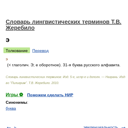
Словарь лингвистических терминов Т.В.
Жеребило
э
Толкование
Перевод
э
(< глаголич. Э; е оборотное). 31-я буква русского алфавита.
Словарь лингвистических терминов: Изд. 5-е, испр-е и дополн. — Назрань: Изд-
во "Пилигрим"
.
Т.В. Жеребило
.
2010
.
Игры ⚽
Поможем сделать НИР
Синонимы
:
буква
ь
эвиденциальность